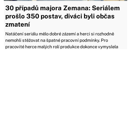
30 případů majora Zemana: Seriálem
prošlo 350 postav, diváci byli občas
zmatení
Natáčení seriálu mělo dobré zázemí a herci si rozhodně
nemohli stěžovat na špatné pracovní podmínky. Pro
pracovité herce malých rolí produkce dokonce vymyslela
oboustranně výhodný způsob spolupráce.
04.02.2023
MOŽNÁ JSTE ZMEŠKALI