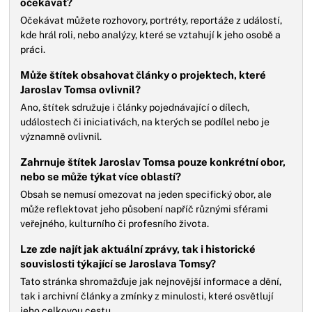
očekávat?
Očekávat můžete rozhovory, portréty, reportáže z událostí,
kde hrál roli, nebo analýzy, které se vztahují k jeho osobě a
práci.
Může štítek obsahovat články o projektech, které
Jaroslav Tomsa ovlivnil?
Ano, štítek sdružuje i články pojednávající o dílech,
událostech či iniciativách, na kterých se podílel nebo je
významně ovlivnil.
Zahrnuje štítek Jaroslav Tomsa pouze konkrétní obor,
nebo se může týkat více oblastí?
Obsah se nemusí omezovat na jeden specifický obor, ale
může reflektovat jeho působení napříč různými sférami
veřejného, kulturního či profesního života.
Lze zde najít jak aktuální zprávy, tak i historické
souvislosti týkající se Jaroslava Tomsy?
Tato stránka shromažďuje jak nejnovější informace a dění,
tak i archivní články a zmínky z minulosti, které osvětlují
jeho celkovou cestu.