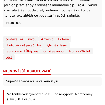
jarních premiér byla odložena minimálně o půl roku. Pokud
nám ale štěstí bude přát, budeme moct ještě do konce
tohoto roku zhlédnout dost zajímavých snímků.
13.10.2020
postava Tez
nivou
Artemio
Eclaire
Hortobáčské palačinky
Bylo nás deset
restaurace U Štěpána
O mě se neboj
Honza Křístek
pěst
NEJNOVĚJŠÍ DISKUTOVANÉ
SuperStar se vrací ve velkém stylu
Na tenhle věk sympaťačka z Ulice nevypadá. Narozeniny
slaví 6. 8. a oslňuje…