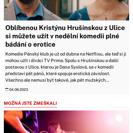
Oblíbenou Kristýnu Hrušínskou z Ulice
si můžete užít v nedělní komedii plné
bádání o erotice
Komedie Pánský klub je už od dubna na Netflixu, ale teď si ji
mohou užít i diváci TV Prima. Spolu s Hrušínskou a další
postavou z Ulice, kterou je Dana Syslová, se v komedii
představí pět pánů, které spojuje erotická závislost.
Všechno ale nemusí být takové, jak pět mužských...
04.06.2023
MOŽNÁ JSTE ZMEŠKALI