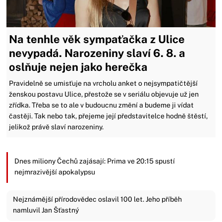
Na tenhle věk sympaťačka z Ulice
nevypadá. Narozeniny slaví 6. 8. a
oslňuje nejen jako herečka
Pravidelně se umisťuje na vrcholu anket o nejsympatičtější
ženskou postavu Ulice, přestože se v seriálu objevuje už jen
zřídka. Třeba se to ale v budoucnu změní a budeme ji vídat
častěji. Tak nebo tak, přejeme její představitelce hodně štěstí,
jelikož právě slaví narozeniny.
Dnes miliony Čechů zajásají: Prima ve 20:15 spustí
nejmrazivější apokalypsu
Nejznámější přírodovědec oslavil 100 let. Jeho příběh
namluvil Jan Šťastný