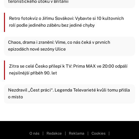
teroristického útoku v Británii
Retro fotokvíz o Jiřímu Sovákovi: Vybavte si 10 kultovních
rolí podle jediného záběru bez jediné chyby
Chaos, drama i zranění: Víme, co nás čeká v prvních
epizodách nové sezóny Ulice
Zítra se celé Česko přilepí k TV: Prima MAX ve 20:00 odpálí
nejsilnější příběh 90. let
Nezdravil „Čest práci“. Legenda Televarieté kvůli tomu přišla
o místo
Zavřít reklamu
O nás
|
Redakce
|
Reklama
|
Cookies
|