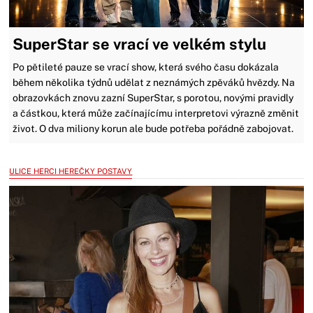
SuperStar se vrací ve velkém stylu
Po pětileté pauze se vrací show, která svého času dokázala
během několika týdnů udělat z neznámých zpěváků hvězdy. Na
obrazovkách znovu zazní SuperStar, s porotou, novými pravidly
a částkou, která může začínajícímu interpretovi výrazně změnit
život. O dva miliony korun ale bude potřeba pořádně zabojovat.
ULICE HERCI HEREČKY POSTAVY