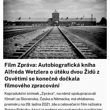
Film Zpráva: Autobiografická kniha
Alfréda Wetzlera o útěku dvou Židů z
Osvětimi se konečně dočkala
filmového zpracování
Koprodukční snímek „Zpráva“, na němž spolupracovali
filmaři ze Slovenska, Česka a Německa, má ohlášenou
premiéru na 28. ledna 2021. Jde o celovečerní film režiséra
Petera Bebjaka, který je podepsaný pod mnoha úspěšnými