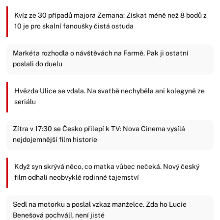
Kvíz ze 30 případů majora Zemana: Získat méně než 8 bodů z
10 je pro skalní fanoušky čistá ostuda
Markéta rozhodla o návštěvách na Farmě. Pak ji ostatní
poslali do duelu
Hvězda Ulice se vdala. Na svatbě nechyběla ani kolegyně ze
seriálu
Zítra v 17:30 se Česko přilepí k TV: Nova Cinema vysílá
nejdojemnější film historie
Když syn skrývá něco, co matka vůbec nečeká. Nový český
film odhalí neobvyklé rodinné tajemství
Sedl na motorku a poslal vzkaz manželce. Zda ho Lucie
Benešová pochválí, není jisté