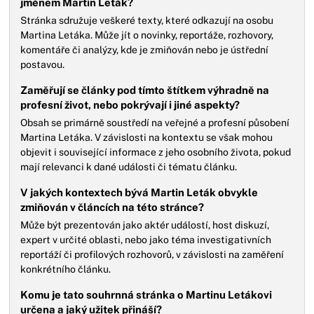
jménem Martin Leták?
Stránka sdružuje veškeré texty, které odkazují na osobu
Martina Letáka. Může jít o novinky, reportáže, rozhovory,
komentáře či analýzy, kde je zmiňován nebo je ústřední
postavou.
Zaměřují se články pod tímto štítkem výhradně na
profesní život, nebo pokrývají i jiné aspekty?
Obsah se primárně soustředí na veřejné a profesní působení
Martina Letáka. V závislosti na kontextu se však mohou
objevit i související informace z jeho osobního života, pokud
mají relevanci k dané události či tématu článku.
V jakých kontextech bývá Martin Leták obvykle
zmiňován v článcích na této stránce?
Může být prezentován jako aktér událostí, host diskuzí,
expert v určité oblasti, nebo jako téma investigativních
reportáží či profilových rozhovorů, v závislosti na zaměření
konkrétního článku.
Komu je tato souhrnná stránka o Martinu Letákovi
určena a jaký užitek přináší?