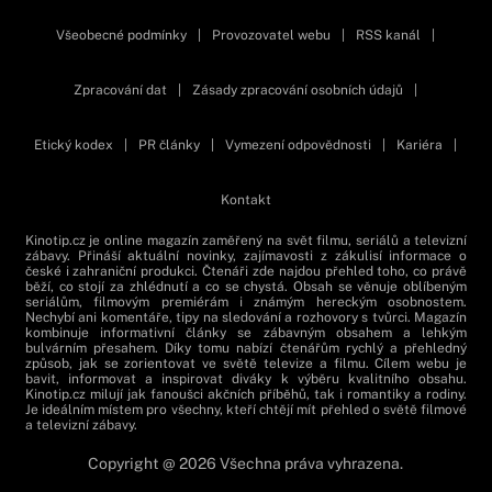
Všeobecné podmínky
|
Provozovatel webu
|
RSS kanál
|
Zpracování dat
|
Zásady zpracování osobních údajů
|
Etický kodex
|
PR články
|
Vymezení odpovědnosti
|
Kariéra
|
Kontakt
Kinotip.cz je online magazín zaměřený na svět filmu, seriálů a televizní
zábavy. Přináší aktuální novinky, zajímavosti z zákulisí informace o
české i zahraniční produkci. Čtenáři zde najdou přehled toho, co právě
běží, co stojí za zhlédnutí a co se chystá. Obsah se věnuje oblíbeným
seriálům, filmovým premiérám i známým hereckým osobnostem.
Nechybí ani komentáře, tipy na sledování a rozhovory s tvůrci. Magazín
kombinuje informativní články se zábavným obsahem a lehkým
bulvárním přesahem. Díky tomu nabízí čtenářům rychlý a přehledný
způsob, jak se zorientovat ve světě televize a filmu. Cílem webu je
bavit, informovat a inspirovat diváky k výběru kvalitního obsahu.
Kinotip.cz milují jak fanoušci akčních příběhů, tak i romantiky a rodiny.
Je ideálním místem pro všechny, kteří chtějí mít přehled o světě filmové
a televizní zábavy.
Copyright @ 2026 Všechna práva vyhrazena.