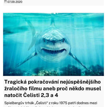
07.09.2020
Tragická pokračování nejúspěšnějšího
žraločího filmu aneb proč někdo musel
natočit Čelisti 2,3 a 4
Spielbergův trhák „Čelisti“ z roku 1975 patří dodnes mezi