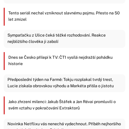
Tento seriál nechal vzniknout slavnému pojmu. Přesto na 50
let zmizel
Sympaťačku z Ulice čeká těžké rozhodování. Reakce
nejbližšího člověka ji zabolí
Dnes se Česko přilepí k TV: ČT1 vysílá nejdražší pohádku
historie
Předposlední týden na Farmě: Tokju rozplakal tvrdý trest,
Lucie získala obrovskou výhodu a Markéta přišla o jistotu
Jako zhrzení milenci: Jakub Štáfek a Jan Révai promluvili o
svém vztahu v pokračování Extraktorů
Novinka Netflixu vás nenechá vydechnout. Příběh nejhoršího