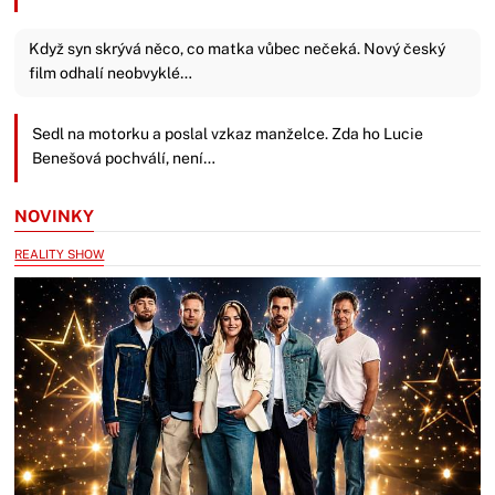
Když syn skrývá něco, co matka vůbec nečeká. Nový český
film odhalí neobvyklé…
Sedl na motorku a poslal vzkaz manželce. Zda ho Lucie
Benešová pochválí, není…
NOVINKY
REALITY SHOW